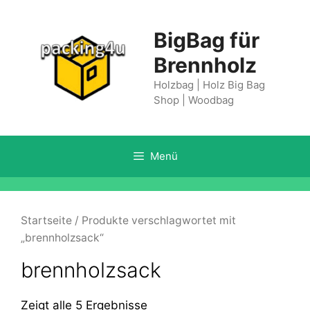
Springe
zum
BigBag für
Inhalt
Brennholz
Holzbag | Holz Big Bag
Shop | Woodbag
Menü
Startseite
/ Produkte verschlagwortet mit
„brennholzsack“
brennholzsack
Zeigt alle 5 Ergebnisse