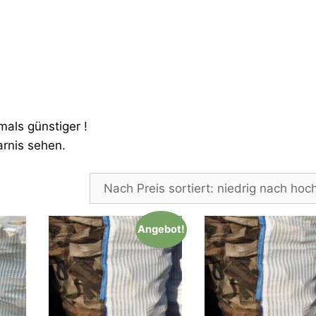
mals günstiger !
rnis sehen.
Angebot!