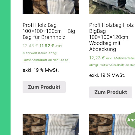
Profi Holz Bag
Profi Holzbag Holz
100x100x120cm – Big
BigBag
Bag für Brennholz
100x100x120cm
Woodbag mit
12,48
€
11,92
€
exkl.
Abdeckung
Mehrwertsteuer, abzgl.
12,23
€
exkl. Mehrwertsteu
Gutscheinrabatt an der Kasse
abzgl. Gutscheinrabatt an de
exkl. 19 % MwSt.
exkl. 19 % MwSt.
Zum Produkt
Zum Produkt
Ang