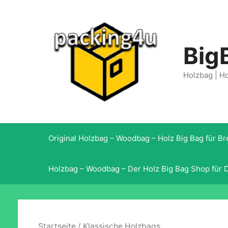
Springe
zum
Inhalt
Big
Holzbag | H
Original Holzbag – Woodbag – Holz Big Bag für B
Holzbag – Woodbag – Der Holz Big Bag Shop für 
Startseite
/ Klassische Holzbags