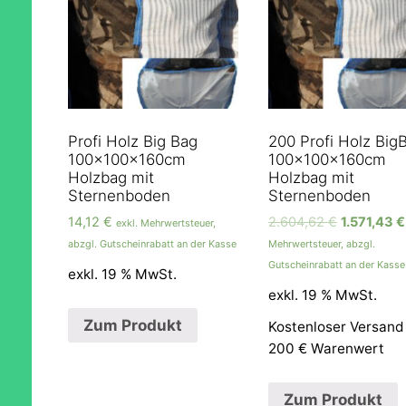
Profi Holz Big Bag
200 Profi Holz Big
100x100x160cm
100x100x160cm
Holzbag mit
Holzbag mit
Sternenboden
Sternenboden
14,12
€
2.604,62
€
1.571,43
€
exkl. Mehrwertsteuer,
abzgl. Gutscheinrabatt an der Kasse
Mehrwertsteuer, abzgl.
Gutscheinrabatt an der Kasse
exkl. 19 % MwSt.
exkl. 19 % MwSt.
Zum Produkt
Kostenloser Versand
200 € Warenwert
Zum Produkt