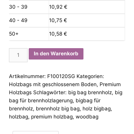
30 - 39
10,92
€
40 - 49
10,75
€
50+
10,58
€
Premium
In den Warenkorb
Holz
BigBag
100x100x120cm
Artikelnummer:
F100120SG
Kategorien:
-
Holzbags mit geschlossenem Boden
,
Premium
Holz
Holzbags
Schlagwörter:
big bag brennholz
,
big
Big
bag für brennholzlagerung
,
bigbag für
Bag
brennholz
,
brennholz big bag
,
holz bigbag
,
Menge
holzbag
,
premium holzbag
,
woodbag